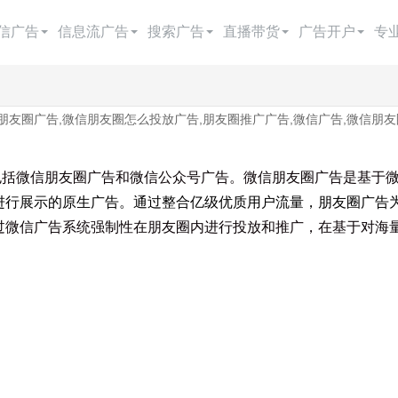
信广告
信息流广告
搜索广告
直播带货
广告开户
专
今日头条广告
快手广告
百度搜索
抖音直播带货
朋友圈广告开户
朋友圈广告,微信朋友圈怎么投放广告,朋友圈推广广告,微信广告,微信朋
抖音广告
百度信息流广告
搜狗搜索
腾讯电商
抖音广告开户
抖音广告费用
知乎广告
360搜索
头条电商
今日头条开户
微信朋友圈广告和微信公众号广告。微信朋友圈广告是基于微
巨量引擎广告
磁力金牛
google搜索
快手电商
快手广告开户
进行展示的原生广告。通过整合亿级优质用户流量，朋友圈广告
过微信广告系统强制性在朋友圈内进行投放和推广，在基于对海
巨量千川广告
微博广告
神马搜索
视频号电商
百度广告开户
西瓜视频广告
小红书广告
yahoo搜索
百度电商
微信广告开户
抖
B站广告
阿里巴巴电商
广点通开户
爱奇艺广告
巨量广告开户
美柚广告
千川开户