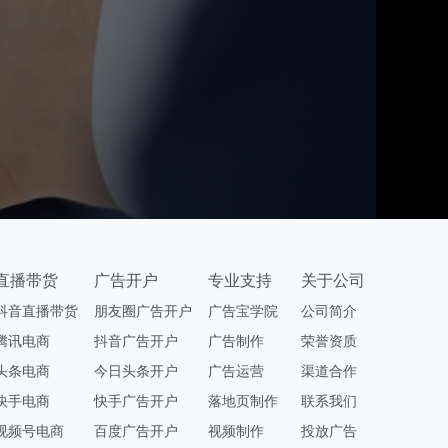
直播带货
广告开户
专业支持
关于公司
抖音直播带货
朋友圈广告开户
广告宝学院
公司简介
腾讯电商
抖音广告开户
广告制作
荣誉资质
头条电商
今日头条开户
广告运营
渠道合作
快手电商
快手广告开户
落地页制作
联系我们
视频号电商
百度广告开户
视频制作
投放广告