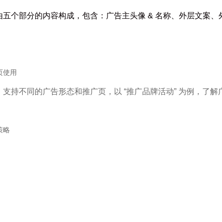
五个部分的内容构成，包含：广告主头像 & 名称、外层文案、
uc头条广告
知乎广告开户
趣头条广告
微博广告开户
支付宝广告
小红书广告开户
立即投放
页使用
oppo/vivo信息流
b站开户
支持不同的广告形态和推广页，以 “推广品牌活动” 为例，了
磁力金牛开户
搜狗开户
策略
360搜索开户
神马搜索开户
爱奇艺广告开户