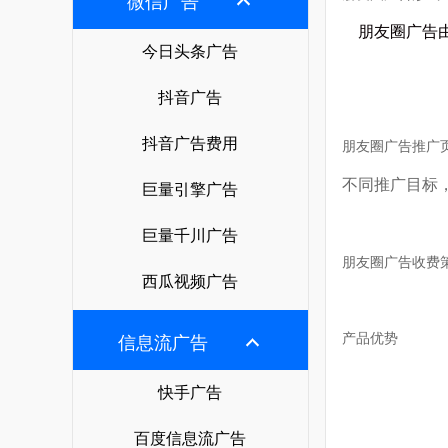
西瓜视频广告
微信广告
朋友圈广告开户
微博广告
专业支持
google搜索
朋友圈广告由
头条电商
今日头条广告
抖音广告开户
小红书广告
广告宝学院
神马搜索
关于公司
快手电商
今日头条开户
B站广告
抖音广告
广告制作
yahoo搜索
公司简介
视频号电商
快手广告开户
爱奇艺广告
抖音广告费用
广告运营
朋友圈广告推广
荣誉资质
百度电商
百度广告开户
美柚广告
不同推广目标，
落地页制作
巨量引擎广告
渠道合作
阿里巴巴电商
微信广告开户
uc头条广告
视频制作
巨量千川广告
联系我们
广点通开户
趣头条广告
朋友圈广告收费
抖音蓝v认证
投放广告
西瓜视频广告
巨量广告开户
支付宝广告
抖音团购开通
千川开户
oppo/vivo信息流
产品优势
信息流广告
抖音橱窗开通
知乎广告开户
行业方案
快手广告
微博广告开户
广告宝资料下载
百度信息流广告