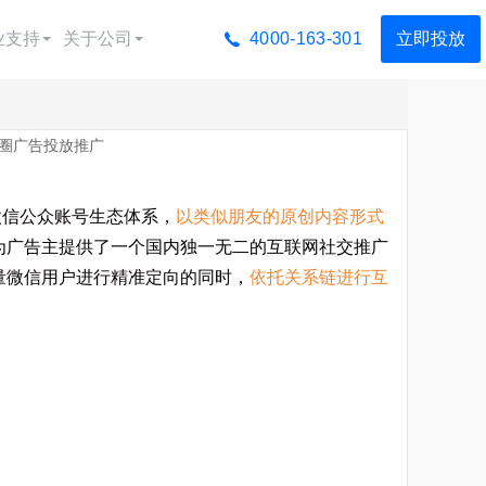
业支持
关于公司
4000-163-301
立即投放
广告宝学院
公司简介
友圈广告投放推广
广告制作
荣誉资质
广告运营
渠道合作
信公众账号生态体系，
以类似朋友的原创内容形式
落地页制作
联系我们
为广告主提供了一个国内独一无二的互联网社交推广
量微信用户进行精准定向的同时，
依托关系链进行互
视频制作
投放广告
音蓝v认证
抖音团购开通
抖音橱窗开通
行业方案