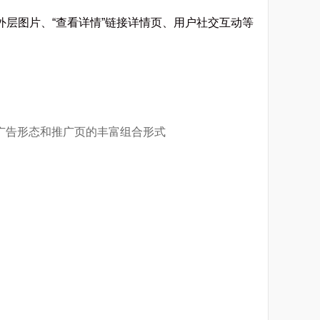
外层图片、“查看详情”链接详情页、用户社交互动等
广告宝资料下载
广告宝技术支持
解广告形态和推广页的丰富组合形式