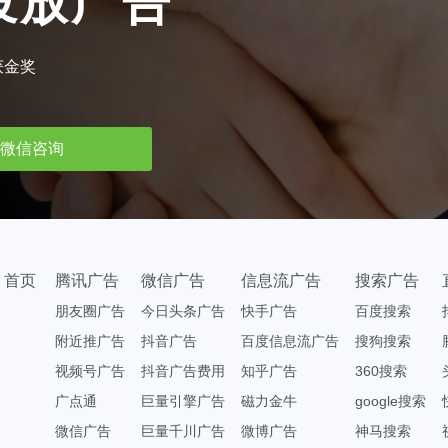
投放广告
获金奖
微信咨询
首页
腾讯广告
微信广告
信息流广告
搜索广告
朋友圈广告
今日头条广告
快手广告
百度搜索
附近推广告
抖音广告
百度信息流广告
搜狗搜索
视频号广告
抖音广告费用
知乎广告
360搜索
广点通
巨量引擎广告
磁力金牛
google搜索
微信广告
巨量千川广告
微博广告
神马搜索