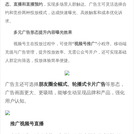
西瓜视频广告
朋友圈广告开户
微博广告
态、直播和直播预约
，实现多场景人群触达
。广告主可灵活选择合
专业支持
google搜索
头条电商
约和竞价两种投放模式，达成快速曝光、高效触客和成本优化诉
抖音广告开户
小红书广告
广告宝学院
神马搜索
求。
关于公司
快手电商
今日头条开户
B站广告
广告制作
yahoo搜索
多元广告形态提升内容曝光效果
公司简介
视频号电商
快手广告开户
爱奇艺广告
立即投放
广告运营
视频号主在投放过程中，可使用
“视频号推广”
小程序。移动端
荣誉资质
百度电商
百度广告开户
美柚广告
充值与广告管理，提升投放效率。无需公众号开户，还可实现基础
落地页制作
渠道合作
阿里巴巴电商
人群定向筛选，投放体验简单便捷。
微信广告开户
uc头条广告
视频制作
联系我们
广点通开户
趣头条广告
抖音蓝v认证
投放广告
广告主还可选择
朋友圈全幅式、轮播式卡片广告
等形态，
巨量广告开户
支付宝广告
抖音团购开通
广告画面更大、更吸睛，能够生动呈现品牌和产品，
强化
千川开户
oppo/vivo信息流
用户认知。
抖音橱窗开通
知乎广告开户
行业方案
微博广告开户
推广视频号直播
广告宝资料下载