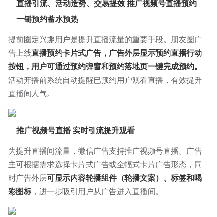
小红书广告开户
直播引流、活动造势、交易提效 推广视频号直播预约
广告宝技术支持
一键预约蓄水预热
b站开户
提前圈定兴趣用户是提升直播流量的重要手段。朋友圈广
磁力金牛开户
告上线
直播预约卡片式广告，广告外层显示预约直播行动
搜狗开户
按钮，用户可通过预约弹窗和预约落地页一键完成预约。
360搜索开户
活动开播前系统自动提醒已预约用户观看直播，有效提升
直播间人气。
神马搜索开户
爱奇艺广告开户
推广视频号直播
实时引流提升观看
为提升直播间流量，微信广告支持推广视频号直播。广告
主可根据需求选择卡片式广告或全幅式卡片广告形态，同
时广告外层
可显示内容轮播组件（轮播文案）、标签和喝
彩图标
，进一步吸引用户从广告进入直播间。