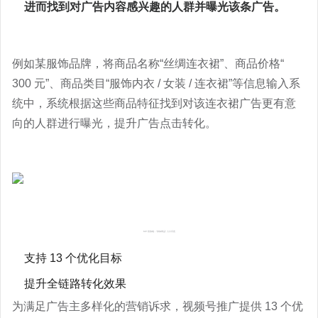
进而找到对广告内容感兴趣的人群并曝光该条广告。
例如某服饰品牌，将商品名称
“
丝绸连衣裙
”
、商品价格
“
300
元
”
、商品类目
“
服饰内衣
/
女装
/
连衣裙
”
等信息输入系
统中，系统根据这些商品特征找到对该连衣裙广告更有意
向的人群进行曝光，提升广告点击转化。
MP
投放端
- “
添加商品
”
入口示意
支持 13 个优化目标
提升全链路转化效果
为满足广告主多样化的营销诉求，视频号推广提供
13
个优