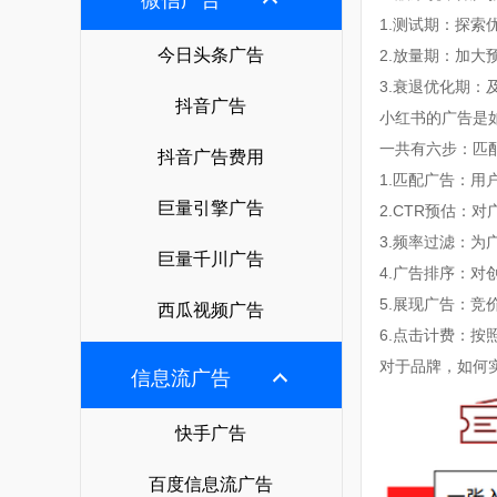
微信广告
西瓜视频广告
朋友圈广告开户
微博广告
专业支持
1.测试期：探索
google搜索
头条电商
今日头条广告
2.放量期：加
抖音广告开户
小红书广告
广告宝学院
神马搜索
关于公司
3.衰退优化期
快手电商
今日头条开户
B站广告
抖音广告
广告制作
yahoo搜索
小红书的广告是
公司简介
视频号电商
快手广告开户
爱奇艺广告
一共有六步：匹配
抖音广告费用
广告运营
荣誉资质
百度电商
1.匹配广告：
百度广告开户
美柚广告
落地页制作
巨量引擎广告
2.CTR预估：
渠道合作
阿里巴巴电商
微信广告开户
uc头条广告
3.频率过滤：
视频制作
巨量千川广告
联系我们
4.广告排序：对
广点通开户
趣头条广告
抖音蓝v认证
5.展现广告：竞
投放广告
西瓜视频广告
巨量广告开户
支付宝广告
6.点击计费：按
抖音团购开通
对于品牌，如何
千川开户
oppo/vivo信息流
信息流广告
抖音橱窗开通
知乎广告开户
行业方案
快手广告
微博广告开户
广告宝资料下载
百度信息流广告