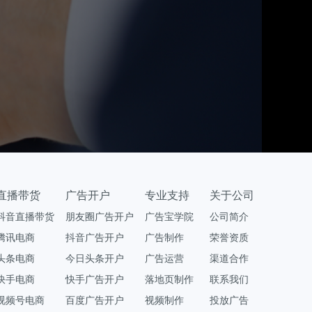
直播带货
广告开户
专业支持
关于公司
抖音直播带货
朋友圈广告开户
广告宝学院
公司简介
腾讯电商
抖音广告开户
广告制作
荣誉资质
头条电商
今日头条开户
广告运营
渠道合作
快手电商
快手广告开户
落地页制作
联系我们
视频号电商
百度广告开户
视频制作
投放广告