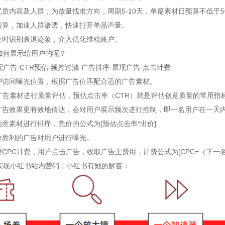
优质内容及人群，为放量找准方向，周期5-10天，单篇素材日预算不低于5
uc头条广告
知乎广告开户
大预算，加速人群渗透，快速打开单品声量。
：及时识别衰退迹象，介入优化维稳账户。
趣头条广告
微博广告开户
如何展示给用户的呢？
支付宝广告
小红书广告开户
广告-CTR预估-频控过滤-广告排序-展现广告-点击计费
立即投放
用户访问曝光位置，根据广告位匹配合适的广告素材。
oppo/vivo信息流
b站开户
对广告素材进行质量评估，预估点击率（CTR）就是评估创意质量的常用指
磁力金牛开户
为广告效果更有效地传达，会对用户展示频次进行控制，即一名用户在一天
创意素材进行排序，竞价的公式为[预估点击率*出价]
搜狗开户
价胜利的广告对用户进行曝光。
照CPC计费，用户点击广告，收取广告主费用，计费公式为[CPC=（下一名出
360搜索开户
实现小红书站内营销，小红书有她的解答：
神马搜索开户
爱奇艺广告开户