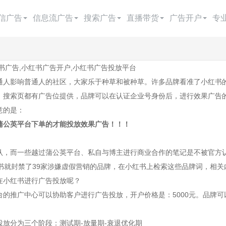
信广告
信息流广告
搜索广告
直播带货
广告开户
专
今日头条广告
快手广告
百度搜索
抖音直播带货
朋友圈广告开户
书广告,小红书广告开户,小红书广告投放平台
抖音广告
百度信息流广告
搜狗搜索
腾讯电商
抖音广告开户
通人影响普通人的社区，大家乐于种草和被种草。许多品牌看准了小红书
抖音广告费用
知乎广告
360搜索
头条电商
今日头条开户
、搜索页都有广告位提供，品牌可以在认证企业号身份后，进行效果广告
意的是：
巨量引擎广告
磁力金牛
google搜索
快手电商
快手广告开户
蒲公英平台下单的才能投放效果广告！！！
巨量千川广告
微博广告
神马搜索
视频号电商
百度广告开户
认，而一些越过蒲公英平台、私自与博主进行商业合作的笔记是不被官方
西瓜视频广告
小红书广告
yahoo搜索
百度电商
微信广告开户
抖
红书就封禁了39家涉嫌虚假营销的品牌，在小红书上检索这些品牌词，相
B站广告
阿里巴巴电商
广点通开户
在小红书进行广告投放呢？
台的推广中心可以协助客户进行广告投放，开户价格是：5000元。品牌
爱奇艺广告
巨量广告开户
投放分为三个阶段：测试期-放量期-衰退优化期
美柚广告
千川开户