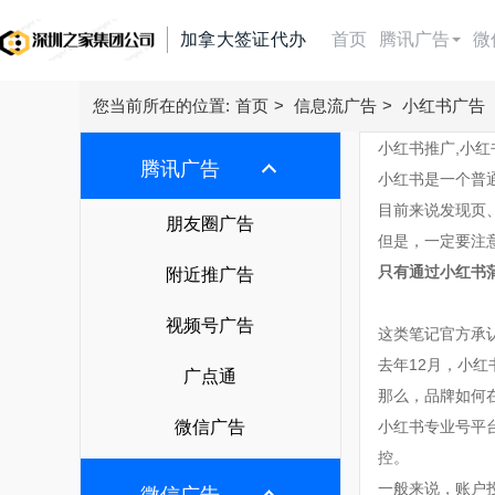
加拿大签证代办
首页
腾讯广告
微
朋友圈广告
首页
您当前所在的位置:
首页
>
信息流广告
>
小红书广告
小红书推广,小红
附近推广告
腾讯广告
腾讯广告
小红书是一个普
视频号广告
目前来说发现页
朋友圈广告
微信广告
朋友圈广告
但是，一定要注
广点通
附近推广告
只有通过小红书
今日头条广告
附近推广告
信息流广告
微信广告
视频号广告
抖音广告
视频号广告
快手广告
这类笔记官方承
搜索广告
广点通
抖音广告费用
去年12月，小
广点通
百度信息流广告
百度搜索
微信广告
那么，品牌如何
直播带货
巨量引擎广告
知乎广告
微信广告
小红书专业号平
搜狗搜索
抖音直播带货
巨量千川广告
广告开户
控。
磁力金牛
360搜索
一般来说，账户
腾讯电商