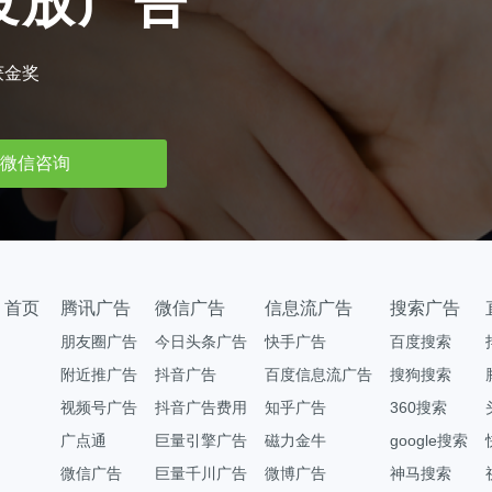
投放广告
获金奖
微信咨询
首页
腾讯广告
微信广告
信息流广告
搜索广告
朋友圈广告
今日头条广告
快手广告
百度搜索
附近推广告
抖音广告
百度信息流广告
搜狗搜索
视频号广告
抖音广告费用
知乎广告
360搜索
广点通
巨量引擎广告
磁力金牛
google搜索
微信广告
巨量千川广告
微博广告
神马搜索