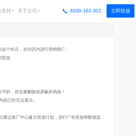
业支持
关于公司
4000-163-301
立即投放
广告宝学院
公司简介
广告制作
荣誉资质
的这个特点，在社区内进行营销推广。
广告运营
渠道合作
的投放
落地页制作
联系我们
视频制作
投放广告
认可的，存在被删除或屏蔽的风险！
音蓝v认证
关内容已经无法显示。
抖音团购开通
可以通过推广中心建立投放计划，进行广告投放和数据监
抖音橱窗开通
行业方案