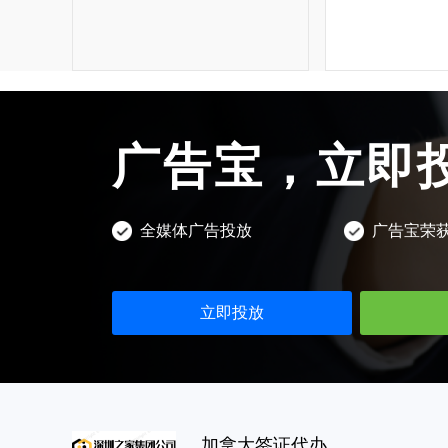
西瓜视频广告
朋友圈广告开户
微博广告
专业支持
google搜索
头条电商
抖音广告开户
小红书广告
广告宝学院
神马搜索
关于公司
快手电商
今日头条开户
B站广告
广告制作
yahoo搜索
公司简介
视频号电商
快手广告开户
爱奇艺广告
广告运营
广告宝，立即
荣誉资质
百度电商
百度广告开户
美柚广告
落地页制作
渠道合作
阿里巴巴电商
微信广告开户
uc头条广告
视频制作
全媒体广告投放
广告宝荣
联系我们
广点通开户
趣头条广告
抖音蓝v认证
投放广告
巨量广告开户
支付宝广告
抖音团购开通
立即投放
千川开户
oppo/vivo信息流
抖音橱窗开通
知乎广告开户
行业方案
微博广告开户
广告宝资料下载
加拿大签证代办