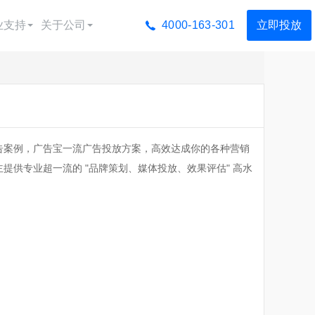
业支持
关于公司
4000-163-301
立即投放
广告宝学院
公司简介
广告制作
荣誉资质
广告运营
渠道合作
告案例，广告宝一流广告投放方案，高效达成你的各种营销
落地页制作
联系我们
供专业超一流的 "品牌策划、媒体投放、效果评估" 高水
视频制作
投放广告
音蓝v认证
抖音团购开通
抖音橱窗开通
行业方案