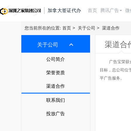
加拿大签证代办
首页
腾讯广告
微
朋友圈广告
首页
您当前所在的位置:
首页
>
关于公司
>
渠道合作
附近推广告
渠道合
腾讯广告
关于公司
视频号广告
朋友圈广告
微信广告
公司简介
广告宝荣获金奖
广点通
附近推广告
目标，总公司位
今日头条广告
荣誉资质
信息流广告
平广告服务。
微信广告
视频号广告
抖音广告
渠道合作
快手广告
搜索广告
广点通
抖音广告费用
百度信息流广告
联系我们
百度搜索
微信广告
直播带货
巨量引擎广告
知乎广告
投放广告
搜狗搜索
抖音直播带货
巨量千川广告
广告开户
磁力金牛
360搜索
腾讯电商