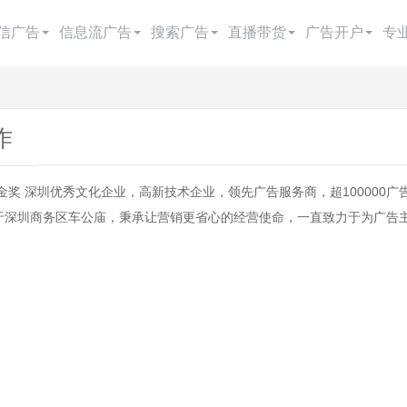
信广告
信息流广告
搜索广告
直播带货
广告开户
专
今日头条广告
快手广告
百度搜索
抖音直播带货
朋友圈广告开户
抖音广告
百度信息流广告
搜狗搜索
腾讯电商
抖音广告开户
作
抖音广告费用
知乎广告
360搜索
头条电商
今日头条开户
 深圳优秀文化企业，高新技术企业，领先广告服务商，超100000广
巨量引擎广告
磁力金牛
google搜索
快手电商
快手广告开户
于深圳商务区车公庙，秉承让营销更省心的经营使命，一直致力于为广告主提
巨量千川广告
微博广告
神马搜索
视频号电商
百度广告开户
西瓜视频广告
小红书广告
yahoo搜索
百度电商
微信广告开户
抖
B站广告
阿里巴巴电商
广点通开户
爱奇艺广告
巨量广告开户
美柚广告
千川开户