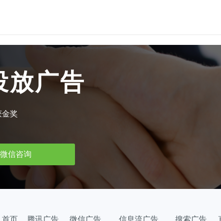
uc头条广告
知乎广告开户
趣头条广告
微博广告开户
支付宝广告
小红书广告开户
投放广告
立即投放
oppo/vivo信息流
b站开户
磁力金牛开户
获金奖
搜狗开户
360搜索开户
微信咨询
神马搜索开户
爱奇艺广告开户
首页
腾讯广告
微信广告
信息流广告
搜索广告